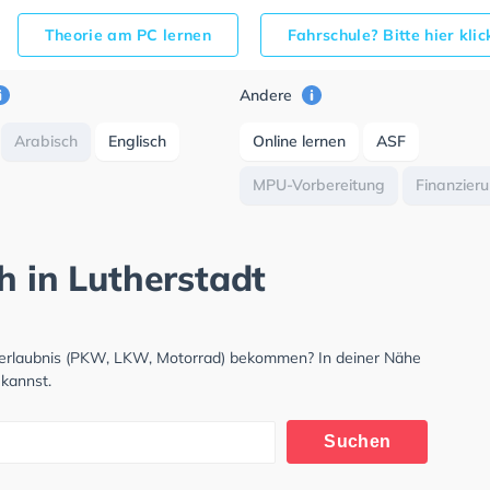
Theorie am PC lernen
Fahrschule? Bitte hier kli
Andere
Arabisch
Englisch
Online lernen
ASF
MPU-Vorbereitung
Finanzier
h in Lutherstadt
hrerlaubnis (PKW, LKW, Motorrad) bekommen? In deiner Nähe
 kannst.
Suchen