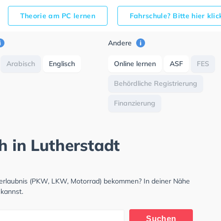
Theorie am PC lernen
Fahrschule? Bitte hier kli
Andere
Arabisch
Englisch
Online lernen
ASF
FES
Behördliche Registrierung
Finanzierung
h in Lutherstadt
hrerlaubnis (PKW, LKW, Motorrad) bekommen? In deiner Nähe
 kannst.
Suchen