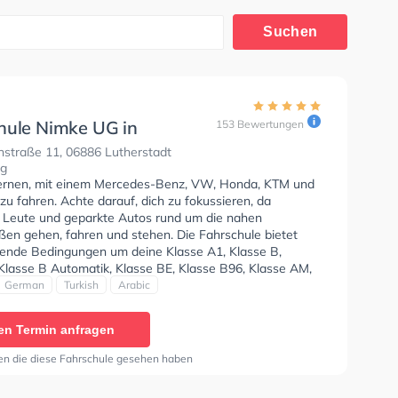
Suchen
hule Nimke UG in
153 Bewertungen
stadt Wittenberg
nstraße 11, 06886 Lutherstadt
rg
lernen, mit einem Mercedes-Benz, VW, Honda, KTM und
u fahren. Achte darauf, dich zu fokussieren, da
e Leute und geparkte Autos rund um die nahen
en gehen, fahren und stehen. Die Fahrschule bietet
ende Bedingungen um deine Klasse A1, Klasse B,
 Klasse B Automatik, Klasse BE, Klasse B96, Klasse AM,
17, Klasse A2, B196, B197 und Klasse B197 zu erhalten.
German
Turkish
Arabic
icht kann auf Englisch, Deutsch, Türkisch und Arabisch
n. Die Erste-Hilfe-Kurs in der Schule. Wir empfehlen dir
en Termin anfragen
e-theorie tests am PC zu absolvieren, um dich gut auf
tische Prüfung. Letzte Bewertung: "Ja wieso fahrschule
en die diese Fahrschule gesehen haben
gut. Ich würde sie weiteren Freunden empfehlen. Gute
. Gute Ausstattung. Gute App. Nette Ausbilder"