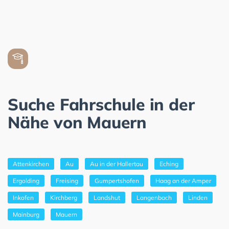
Suche Fahrschule in der
Nähe von Mauern
Attenkirchen
Au
Au in der Hallertau
Eching
Ergolding
Freising
Gumpertshofen
Haag an der Amper
Inkofen
Kirchberg
Landshut
Langenbach
Linden
Mainburg
Mauern