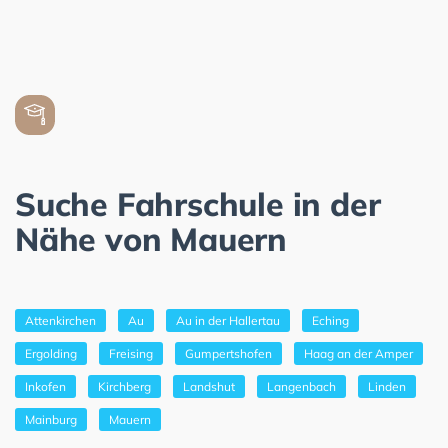
Suche Fahrschule in der
Nähe von Mauern
Attenkirchen
Au
Au in der Hallertau
Eching
Ergolding
Freising
Gumpertshofen
Haag an der Amper
Inkofen
Kirchberg
Landshut
Langenbach
Linden
Mainburg
Mauern