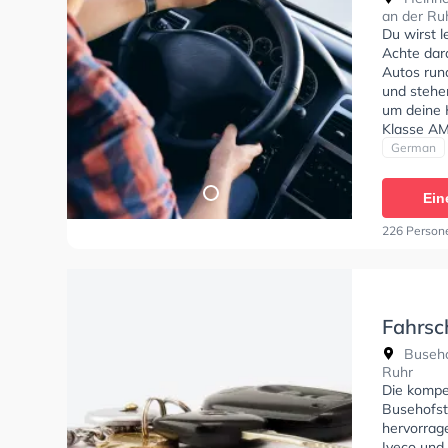
an der Ru
Du wirst 
Achte dara
Autos run
und stehe
um deine K
Klasse AM
C, Klasse
German
zu erhalte
Ein
226 Person
Fahrsc
Buseho
Buseho
Ruhr
Die kompe
Busehofst
hervorrag
Iveco und 