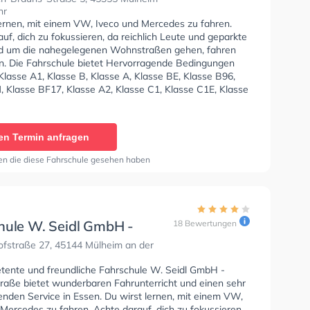
hr
lernen, mit einem VW, Iveco und Mercedes zu fahren.
uf, dich zu fokussieren, da reichlich Leute und geparkte
d um die nahegelegenen Wohnstraßen gehen, fahren
n. Die Fahrschule bietet Hervorragende Bedingungen
lasse A1, Klasse B, Klasse A, Klasse BE, Klasse B96,
, Klasse BF17, Klasse A2, Klasse C1, Klasse C1E, Klasse
 CE, Klasse D1 und Klasse DE1, Klasse D und Klasse DE
n.
en Termin anfragen
en die diese Fahrschule gesehen haben
hule W. Seidl GmbH -
18 Bewertungen
fstraße
fstraße 27, 45144 Mülheim an der
tente und freundliche Fahrschule W. Seidl GmbH -
raße bietet wunderbaren Fahrunterricht und einen sehr
enden Service in Essen. Du wirst lernen, mit einem VW,
Mercedes zu fahren. Achte darauf, dich zu fokussieren,