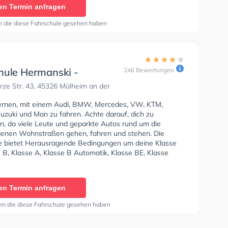
6, Klasse AM, Klasse A2, Klasse C1, Klasse C1E, Klasse
en Termin anfragen
CE, Klasse D1, Klasse DE1, Klasse D, Klasse DE und
üfbescheinigung zu erhalten. In der Fahrschule FloW -
n die diese Fahrschule gesehen haben
traße Sie können einen Termin online anfragen.
hule Hermanski -
246 Bewertungen
ze Str.
ze Str. 43, 45326 Mülheim an der
lernen, mit einem Audi, BMW, Mercedes, VW, KTM,
uzuki und Man zu fahren. Achte darauf, dich zu
en, da viele Leute und geparkte Autos rund um die
enen Wohnstraßen gehen, fahren und stehen. Die
e bietet Herausragende Bedingungen um deine Klasse
 B, Klasse A, Klasse B Automatik, Klasse BE, Klasse
se AM, Klasse BF17, Klasse A2, Klasse C1, Klasse C1E,
nd Klasse CE zu erhalten. Die Erste-Hilfe-Kurs in der
ir empfehlen dir auch online-theorie tests am PC zu
en Termin anfragen
n, um dich gut auf die theoretische Prüfung.
en die diese Fahrschule gesehen haben