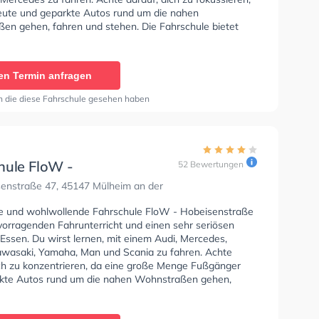
Leute und geparkte Autos rund um die nahen
en gehen, fahren und stehen. Die Fahrschule bietet
ende Bedingungen um deine Klasse A1, Klasse B,
 Klasse BE, Klasse B96, Klasse AM, Klasse BF17, Klasse
 C1, Klasse C1E, Klasse C, Klasse CE, Klasse D1 und
en Termin anfragen
, Klasse D und Klasse DE zu erhalten. In der Fahrschule
GmbH - Busehofstraße Sie können einen Termin online
n die diese Fahrschule gesehen haben
hule FloW -
52 Bewertungen
enstraße
enstraße 47, 45147 Mülheim an der
se und wohlwollende Fahrschule FloW - Hobeisenstraße
rvorragenden Fahrunterricht und einen sehr seriösen
 Essen. Du wirst lernen, mit einem Audi, Mercedes,
awasaki, Yamaha, Man und Scania zu fahren. Achte
ich zu konzentrieren, da eine große Menge Fußgänger
kte Autos rund um die nahen Wohnstraßen gehen,
d stehen. Die Fahrschule bietet Herausragende
en um deine Klasse A1, Klasse B, Klasse A, Klasse BE,