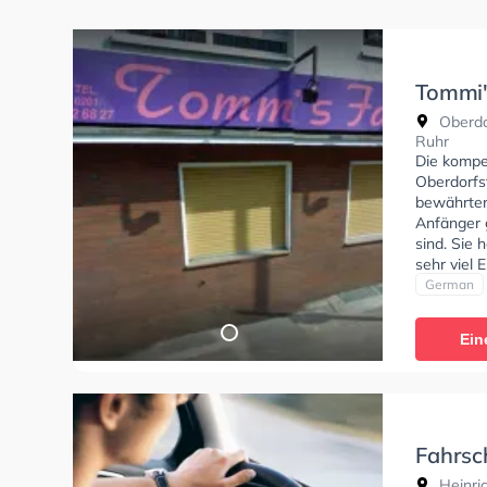
Tommi'
Oberdo
Oberdo
Ruhr
Die kompe
Oberdorfs
bewährten 
Anfänger g
sind. Sie 
sehr viel
beim Auto
German
Oberdorfs
Ein
Fahrsc
Heinri
Heinri