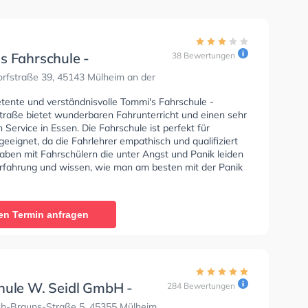
s Fahrschule -
38 Bewertungen
rfstraße
rfstraße 39, 45143 Mülheim an der
tente und verständnisvolle Tommi's Fahrschule -
traße bietet wunderbaren Fahrunterricht und einen sehr
Service in Essen. Die Fahrschule ist perfekt für
eeignet, da die Fahrlehrer empathisch und qualifiziert
haben mit Fahrschülern die unter Angst und Panik leiden
 Erfahrung und wissen, wie man am besten mit der Panik
fahren umgehen soll. In der Tommi's Fahrschule -
traße Sie können einen Termin online anfragen.
en Termin anfragen
hule W. Seidl GmbH -
284 Bewertungen
ch-Brauns-Straße
ch-Brauns-Straße 5, 45355 Mülheim