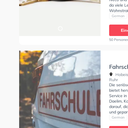
da viele 
Wohnstraß
Hervorrag
German
Klasse A,
A2, Klasse
Ein
Klasse DE1
W. Seidl 
50 Persone
anfragen.
Fahrsc
Hobeis
Hobeis
Ruhr
Die seriö
bietet he
Service in
Daelim, K
darauf, d
und gepar
fahren un
German
Bedingung