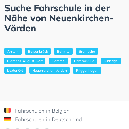
Suche Fahrschule in der
Nähe von Neuenkirchen-
Vörden
Ankum
Bersenbrück
Bohmte
Bramsche
Clemens-August-Dorf
Damme
Damme-Süd
Dinklage
Loxter Ort
Neuenkirchen-Vörden
Priggenhagen
Fahrschulen in Belgien
Fahrschulen in Deutschland