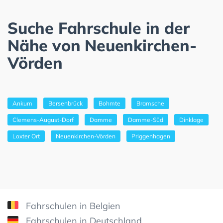
Suche Fahrschule in der
Nähe von Neuenkirchen-
Vörden
Ankum
Bersenbrück
Bohmte
Bramsche
Clemens-August-Dorf
Damme
Damme-Süd
Dinklage
Loxter Ort
Neuenkirchen-Vörden
Priggenhagen
Fahrschulen in Belgien
Fahrschulen in Deutschland