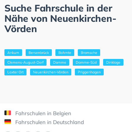
Suche Fahrschule in der
Nähe von Neuenkirchen-
Vörden
Ankum
Bersenbrück
Bohmte
Bramsche
Clemens-August-Dorf
Damme
Damme-Süd
Dinklage
Loxter Ort
Neuenkirchen-Vörden
Priggenhagen
Fahrschulen in Belgien
Fahrschulen in Deutschland