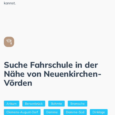
kannst.
Suche Fahrschule in der
Nähe von Neuenkirchen-
Vörden
Ankum
Bersenbrück
Bohmte
Bramsche
Clemens-August-Dorf
Damme
Damme-Süd
Dinklage