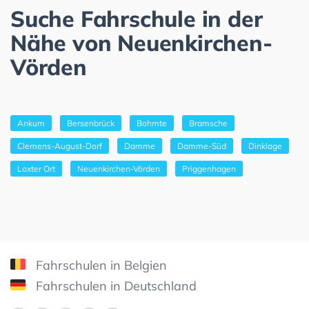
Suche Fahrschule in der
Nähe von Neuenkirchen-
Vörden
Ankum
Bersenbrück
Bohmte
Bramsche
Clemens-August-Dorf
Damme
Damme-Süd
Dinklage
Loxter Ort
Neuenkirchen-Vörden
Priggenhagen
Fahrschulen in Belgien
Fahrschulen in Deutschland