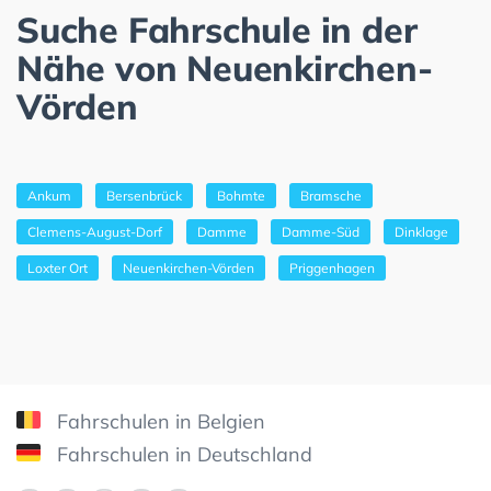
Suche Fahrschule in der
Nähe von Neuenkirchen-
Vörden
Ankum
Bersenbrück
Bohmte
Bramsche
Clemens-August-Dorf
Damme
Damme-Süd
Dinklage
Loxter Ort
Neuenkirchen-Vörden
Priggenhagen
Fahrschulen in Belgien
Fahrschulen in Deutschland