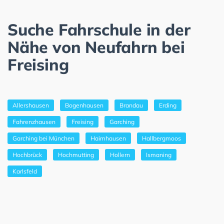
Suche Fahrschule in der
Nähe von Neufahrn bei
Freising
Allershausen
Bogenhausen
Brandau
Erding
Fahrenzhausen
Freising
Garching
Garching bei München
Haimhausen
Hallbergmoos
Hochbrück
Hochmutting
Hollern
Ismaning
Karlsfeld