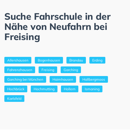
Suche Fahrschule in der
Nähe von Neufahrn bei
Freising
Allershausen
Bogenhausen
Brandau
Erding
Fahrenzhausen
Freising
Garching
Garching bei München
Haimhausen
Hallbergmoos
Hochbrück
Hochmutting
Hollern
Ismaning
Karlsfeld