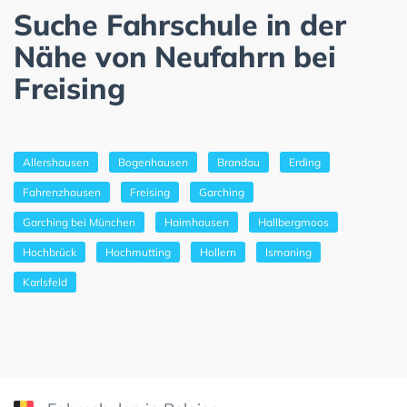
Suche Fahrschule in der
Nähe von Neufahrn bei
Freising
Allershausen
Bogenhausen
Brandau
Erding
Fahrenzhausen
Freising
Garching
Garching bei München
Haimhausen
Hallbergmoos
Hochbrück
Hochmutting
Hollern
Ismaning
Karlsfeld