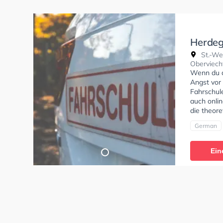
Herdeg
St.-We
Oberviech
Wenn du al
Angst vor 
Fahrschule
auch onlin
die theore
German
Ein