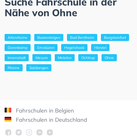
Suche Fahrschule in der
Nähe von Ohne
Altenrheine
Baarentelgen
Bad Bentheim
Burgsteinfurt
Dorenkamp
Emsbüren
Hagelshoek
Hörstel
Innenstadt
Mesum
Metelen
Ochtrup
Ohne
Rheine
Salzbergen
Fahrschulen in Belgien
Fahrschulen in Deutschland