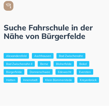
Suche Fahrschule in der
Nähe von Bürgerfelde
Alexandersfeld
Aschhausen
Bad Zwischenahn
Bad Zwischenahn II
Berne
Bloherfelde
Bokel
Bürgerfelde
Donnerschwee
Edewecht
Eversten
Hatten
Innenstadt
Klein Bümmerstede
Kreyenbrück