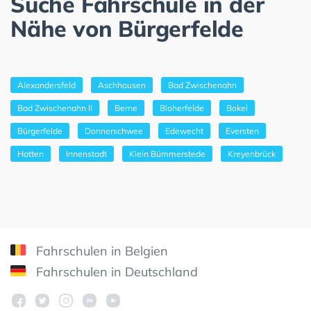
Suche Fahrschule in der
Nähe von Bürgerfelde
Alexandersfeld
Aschhausen
Bad Zwischenahn
Bad Zwischenahn II
Berne
Bloherfelde
Bokel
Bürgerfelde
Donnerschwee
Edewecht
Eversten
Hatten
Innenstadt
Klein Bümmerstede
Kreyenbrück
Fahrschulen in Belgien
Fahrschulen in Deutschland