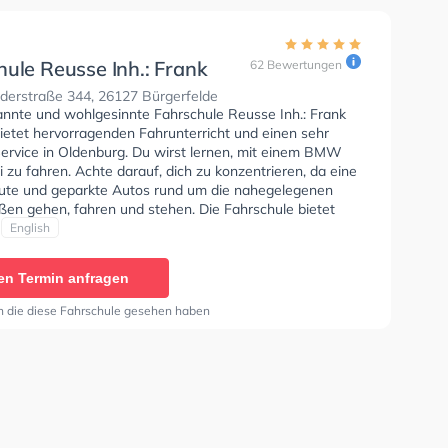
hule Reusse Inh.: Frank
62 Bewertungen
r
derstraße 344, 26127 Bürgerfelde
annte und wohlgesinnte Fahrschule Reusse Inh.: Frank
ietet hervorragenden Fahrunterricht und einen sehr
Service in Oldenburg. Du wirst lernen, mit einem BMW
 zu fahren. Achte darauf, dich zu konzentrieren, da eine
te und geparkte Autos rund um die nahegelegenen
en gehen, fahren und stehen. Die Fahrschule bietet
ende Bedingungen um deine Klasse A1, Klasse B,
English
, Klasse AM, Klasse BF17, Klasse A2, Klasse A, Klasse B
, Klasse B96, B196, B197, Klasse ASF und Klasse B197
en Termin anfragen
n. Der Unterricht kann auf Deutsch und Englisch
n. Die Erste-Hilfe-Kurs in der Schule. Wir empfehlen dir
n die diese Fahrschule gesehen haben
e-theorie tests am PC zu absolvieren, um dich gut auf
tische Prüfung. Letzte Bewertung: "Ich bin sehr
 mit der Fahrschule Reusse und besonders mit meinem
 Frank. Er war immer geduldig, freundlich und hat alles
rklärt. Dank seiner Hilfe habe ich meine Fahrprüfung
. Ich habe mich immer wohl und gut vorbereitet gefühlt.
k für die tolle Unterstützung – absolut