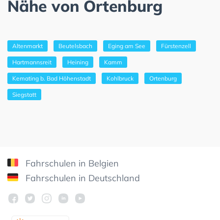
Nähe von Ortenburg
Altenmarkt
Beutelsbach
Eging am See
Fürstenzell
Hartmannsreit
Heining
Kamm
Kemating b. Bad Höhenstadt
Kohlbruck
Ortenburg
Siegstatt
Fahrschulen in Belgien
Fahrschulen in Deutschland