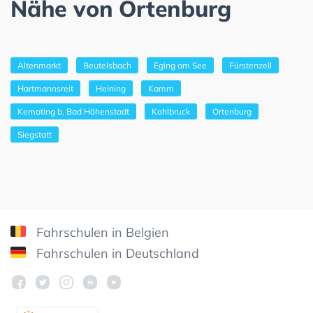
Nähe von Ortenburg
Altenmarkt
Beutelsbach
Eging am See
Fürstenzell
Hartmannsreit
Heining
Kamm
Kemating b. Bad Höhenstadt
Kohlbruck
Ortenburg
Siegstatt
Fahrschulen in Belgien
Fahrschulen in Deutschland