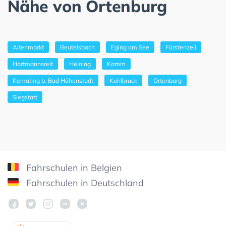
Nähe von Ortenburg
Altenmarkt
Beutelsbach
Eging am See
Fürstenzell
Hartmannsreit
Heining
Kamm
Kemating b. Bad Höhenstadt
Kohlbruck
Ortenburg
Siegstatt
Fahrschulen in Belgien
Fahrschulen in Deutschland