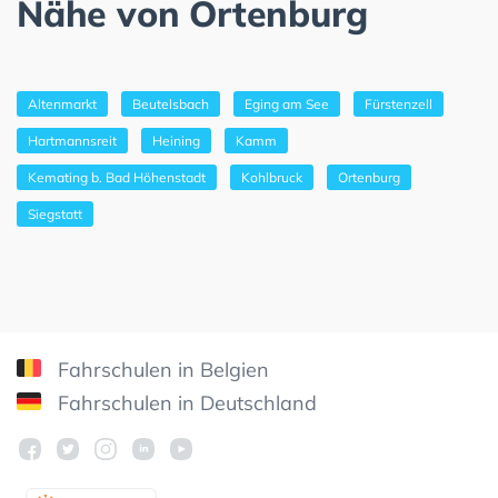
Nähe von Ortenburg
Altenmarkt
Beutelsbach
Eging am See
Fürstenzell
Hartmannsreit
Heining
Kamm
Kemating b. Bad Höhenstadt
Kohlbruck
Ortenburg
Siegstatt
Fahrschulen in Belgien
Fahrschulen in Deutschland