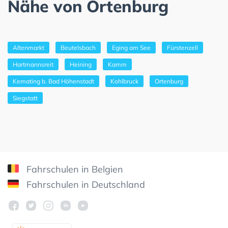
Nähe von Ortenburg
Altenmarkt
Beutelsbach
Eging am See
Fürstenzell
Hartmannsreit
Heining
Kamm
Kemating b. Bad Höhenstadt
Kohlbruck
Ortenburg
Siegstatt
Fahrschulen in Belgien
Fahrschulen in Deutschland