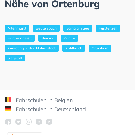
Nähe von Ortenburg
Altenmarkt
Beutelsbach
Eging am See
Fürstenzell
Hartmannsreit
Heining
Kamm
Kemating b. Bad Höhenstadt
Kohlbruck
Ortenburg
Siegstatt
Fahrschulen in Belgien
Fahrschulen in Deutschland