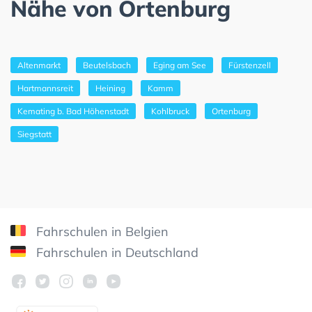
Nähe von Ortenburg
Altenmarkt
Beutelsbach
Eging am See
Fürstenzell
Hartmannsreit
Heining
Kamm
Kemating b. Bad Höhenstadt
Kohlbruck
Ortenburg
Siegstatt
Fahrschulen in Belgien
Fahrschulen in Deutschland