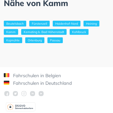
Nähe von Kamm
Beutelsbach
Fürstenzell
Haidenhof-Nord
Heining
Kamm
Kemating b. Bad Höhenstadt
Kohlbruck
Kojmühle
Ortenburg
Passau
Fahrschulen in Belgien
Fahrschulen in Deutschland
DSGV
O
Datenschutzkonform