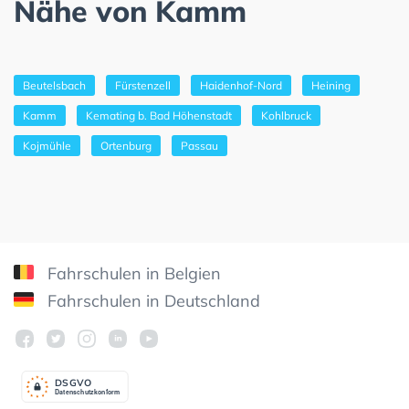
Nähe von Kamm
Beutelsbach
Fürstenzell
Haidenhof-Nord
Heining
Kamm
Kemating b. Bad Höhenstadt
Kohlbruck
Kojmühle
Ortenburg
Passau
Fahrschulen in Belgien
Fahrschulen in Deutschland
DSGV
O
Datenschutzkonform