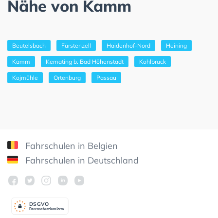
Nähe von Kamm
Beutelsbach
Fürstenzell
Haidenhof-Nord
Heining
Kamm
Kemating b. Bad Höhenstadt
Kohlbruck
Kojmühle
Ortenburg
Passau
Fahrschulen in Belgien
Fahrschulen in Deutschland
DSGV
O
Datenschutzkonform