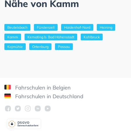
Nähe von Kamm
Beutelsbach
Fürstenzell
Haidenhof-Nord
Heining
Kamm
Kemating b. Bad Höhenstadt
Kohlbruck
Kojmühle
Ortenburg
Passau
Fahrschulen in Belgien
Fahrschulen in Deutschland
DSGV
O
Datenschutzkonform