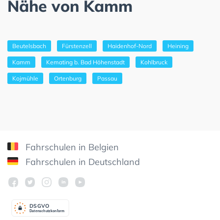
Nähe von Kamm
Beutelsbach
Fürstenzell
Haidenhof-Nord
Heining
Kamm
Kemating b. Bad Höhenstadt
Kohlbruck
Kojmühle
Ortenburg
Passau
Fahrschulen in Belgien
Fahrschulen in Deutschland
DSGV
O
Datenschutzkonform