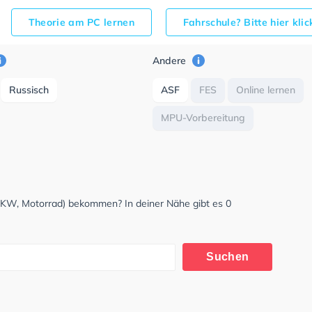
Theorie am PC lernen
Fahrschule? Bitte hier kli
Andere
Russisch
ASF
FES
Online lernen
MPU-Vorbereitung
LKW, Motorrad) bekommen? In deiner Nähe gibt es 0
Suchen