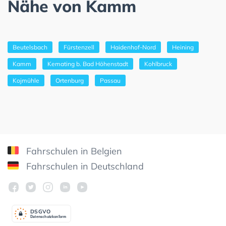
Nähe von Kamm
Beutelsbach
Fürstenzell
Haidenhof-Nord
Heining
Kamm
Kemating b. Bad Höhenstadt
Kohlbruck
Kojmühle
Ortenburg
Passau
Fahrschulen in Belgien
Fahrschulen in Deutschland
DSGV
O
Datenschutzkonform