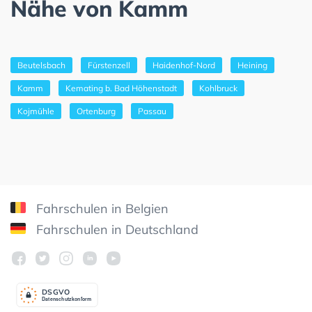
Nähe von Kamm
Beutelsbach
Fürstenzell
Haidenhof-Nord
Heining
Kamm
Kemating b. Bad Höhenstadt
Kohlbruck
Kojmühle
Ortenburg
Passau
Fahrschulen in Belgien
Fahrschulen in Deutschland
DSGV
O
Datenschutzkonform