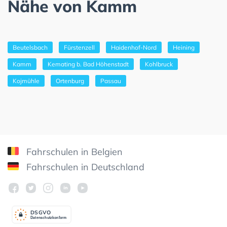
Nähe von Kamm
Beutelsbach
Fürstenzell
Haidenhof-Nord
Heining
Kamm
Kemating b. Bad Höhenstadt
Kohlbruck
Kojmühle
Ortenburg
Passau
Fahrschulen in Belgien
Fahrschulen in Deutschland
DSGV
O
Datenschutzkonform