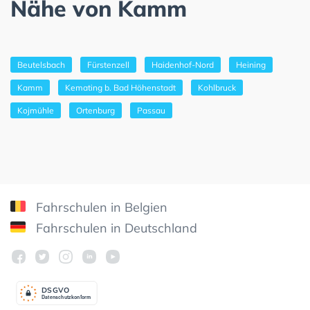
Nähe von Kamm
Beutelsbach
Fürstenzell
Haidenhof-Nord
Heining
Kamm
Kemating b. Bad Höhenstadt
Kohlbruck
Kojmühle
Ortenburg
Passau
Fahrschulen in Belgien
Fahrschulen in Deutschland
DSGV
O
Datenschutzkonform