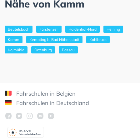
Nähe von Kamm
Beutelsbach
Fürstenzell
Haidenhof-Nord
Heining
Kamm
Kemating b. Bad Höhenstadt
Kohlbruck
Kojmühle
Ortenburg
Passau
Fahrschulen in Belgien
Fahrschulen in Deutschland
DSGV
O
Datenschutzkonform