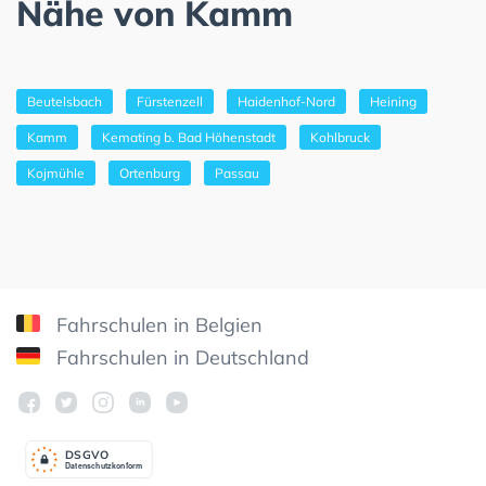
Nähe von Kamm
Beutelsbach
Fürstenzell
Haidenhof-Nord
Heining
Kamm
Kemating b. Bad Höhenstadt
Kohlbruck
Kojmühle
Ortenburg
Passau
Fahrschulen in Belgien
Fahrschulen in Deutschland
DSGV
O
Datenschutzkonform