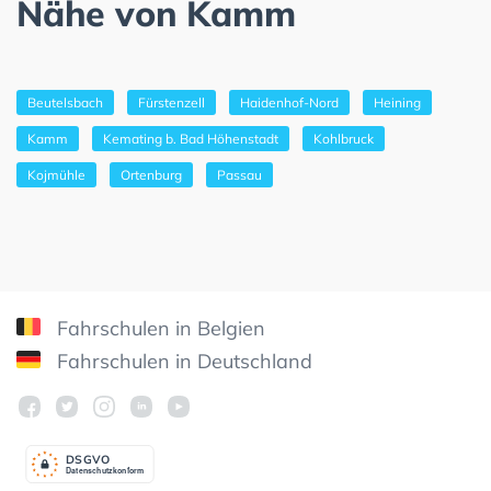
Nähe von Kamm
Beutelsbach
Fürstenzell
Haidenhof-Nord
Heining
Kamm
Kemating b. Bad Höhenstadt
Kohlbruck
Kojmühle
Ortenburg
Passau
Fahrschulen in Belgien
Fahrschulen in Deutschland
DSGV
O
Datenschutzkonform