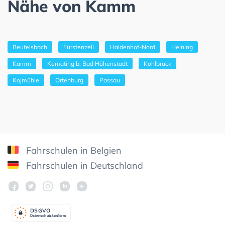
Nähe von Kamm
Beutelsbach
Fürstenzell
Haidenhof-Nord
Heining
Kamm
Kemating b. Bad Höhenstadt
Kohlbruck
Kojmühle
Ortenburg
Passau
Fahrschulen in Belgien
Fahrschulen in Deutschland
DSGV
O
Datenschutzkonform