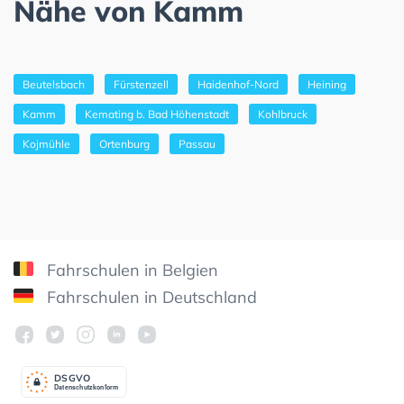
Nähe von Kamm
Beutelsbach
Fürstenzell
Haidenhof-Nord
Heining
Kamm
Kemating b. Bad Höhenstadt
Kohlbruck
Kojmühle
Ortenburg
Passau
Fahrschulen in Belgien
Fahrschulen in Deutschland
DSGV
O
Datenschutzkonform