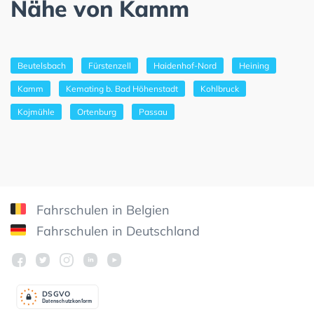
Nähe von Kamm
Beutelsbach
Fürstenzell
Haidenhof-Nord
Heining
Kamm
Kemating b. Bad Höhenstadt
Kohlbruck
Kojmühle
Ortenburg
Passau
Fahrschulen in Belgien
Fahrschulen in Deutschland
DSGV
O
Datenschutzkonform