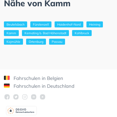
Nähe von Kamm
Beutelsbach
Fürstenzell
Haidenhof-Nord
Heining
Kamm
Kemating b. Bad Höhenstadt
Kohlbruck
Kojmühle
Ortenburg
Passau
Fahrschulen in Belgien
Fahrschulen in Deutschland
DSGV
O
Datenschutzkonform