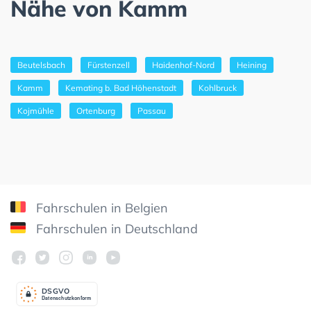
Nähe von Kamm
Beutelsbach
Fürstenzell
Haidenhof-Nord
Heining
Kamm
Kemating b. Bad Höhenstadt
Kohlbruck
Kojmühle
Ortenburg
Passau
Fahrschulen in Belgien
Fahrschulen in Deutschland
DSGV
O
Datenschutzkonform