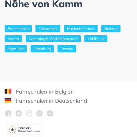
Nähe von Kamm
Beutelsbach
Fürstenzell
Haidenhof-Nord
Heining
Kamm
Kemating b. Bad Höhenstadt
Kohlbruck
Kojmühle
Ortenburg
Passau
Fahrschulen in Belgien
Fahrschulen in Deutschland
DSGV
O
Datenschutzkonform