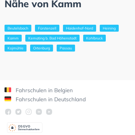
Nähe von Kamm
Beutelsbach
Fürstenzell
Haidenhof-Nord
Heining
Kamm
Kemating b. Bad Höhenstadt
Kohlbruck
Kojmühle
Ortenburg
Passau
Fahrschulen in Belgien
Fahrschulen in Deutschland
DSGV
O
Datenschutzkonform