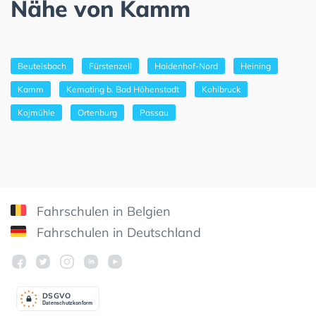
Nähe von Kamm
Beutelsbach
Fürstenzell
Haidenhof-Nord
Heining
Kamm
Kemating b. Bad Höhenstadt
Kohlbruck
Kojmühle
Ortenburg
Passau
Fahrschulen in Belgien
Fahrschulen in Deutschland
DSGV
O
Datenschutzkonform