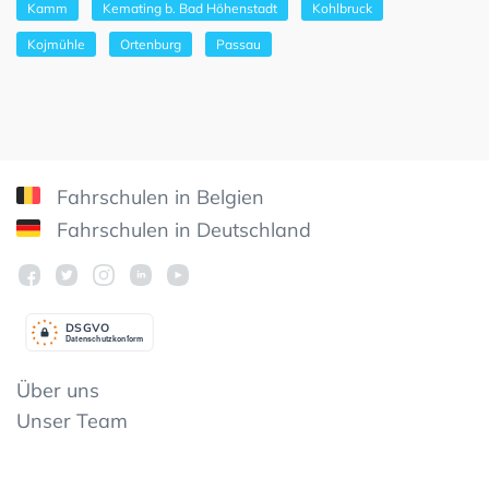
Kamm
Kemating b. Bad Höhenstadt
Kohlbruck
Kojmühle
Ortenburg
Passau
Fahrschulen in Belgien
Fahrschulen in Deutschland
DSGV
O
Datenschutzkonform
Über uns
Unser Team