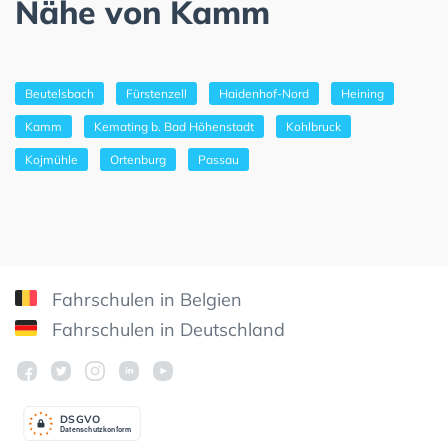
Nähe von Kamm
Beutelsbach
Fürstenzell
Haidenhof-Nord
Heining
Kamm
Kemating b. Bad Höhenstadt
Kohlbruck
Kojmühle
Ortenburg
Passau
Fahrschulen in Belgien
Fahrschulen in Deutschland
DSGV
O
Datenschutzkonform